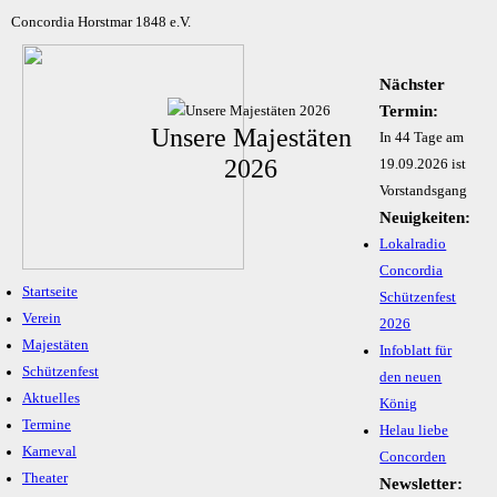
Concordia Horstmar 1848 e.V.
Nächster
Termin:
Unsere Majestäten
In 44 Tage am
2026
19.09.2026 ist
Vorstandsgang
Neuigkeiten:
Lokalradio
Concordia
Startseite
Schützenfest
Verein
2026
Majestäten
Infoblatt für
Schützenfest
den neuen
Aktuelles
König
Termine
Helau liebe
Karneval
Concorden
Theater
Newsletter: