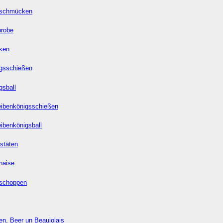
 schmücken
probe
ken
gsschießen
gsball
ibenkönigsschießen
ibenkönigsball
stäten
naise
schoppen
n, Beer un Beaujolais