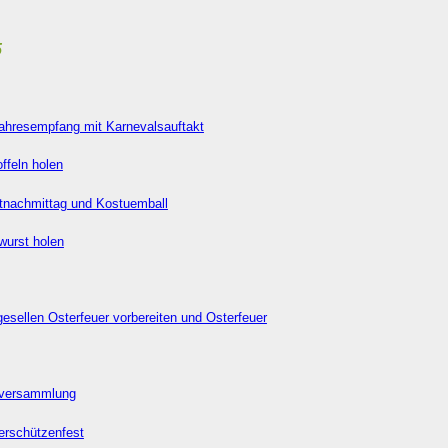
5
ahresempfang mit Karnevalsauftakt
offeln holen
tnachmittag und Kostuemball
wurst holen
esellen Osterfeuer vorbereiten und Osterfeuer
versammlung
erschützenfest