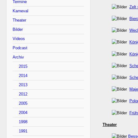
Termine
Zelt
Karneval
Bier
Theater
Bilder
Wec
Videos
Köni
Podcast
Köni
Archiv
Sche
2015
2014
Sche
2013
Maje
2012
Polo
2005
2004
Früh
1998
Theater
1991
Besse