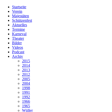
Startseite
Verein
Majestäten
Schützenfest
Aktuelles
Termine
Karneval
Theater
Bilder
Videos
Podcast
Archiv
2015
2014
2013
2012
2005
2004
1998
1991
1992
1966
1965
Wüller