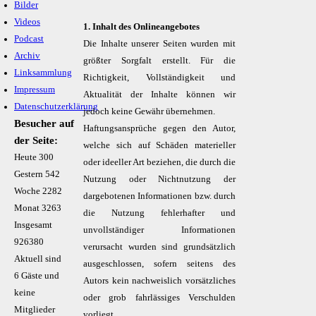
Bilder
Videos
1. Inhalt des Onlineangebotes
Podcast
Die Inhalte unserer Seiten wurden mit
Archiv
größter Sorgfalt erstellt. Für die
Linksammlung
Richtigkeit, Vollständigkeit und
Impressum
Aktualität der Inhalte können wir
Datenschutzerklärung
jedoch keine Gewähr übernehmen.
Besucher auf
Haftungsansprüche gegen den Autor,
der Seite:
welche sich auf Schäden materieller
Heute
300
oder ideeller Art beziehen, die durch die
Gestern
542
Nutzung oder Nichtnutzung der
Woche
2282
dargebotenen Informationen bzw. durch
Monat
3263
die Nutzung fehlerhafter und
Insgesamt
unvollständiger Informationen
926380
verursacht wurden sind grundsätzlich
Aktuell sind
ausgeschlossen, sofern seitens des
6 Gäste und
Autors kein nachweislich vorsätzliches
keine
oder grob fahrlässiges Verschulden
Mitglieder
vorliegt.