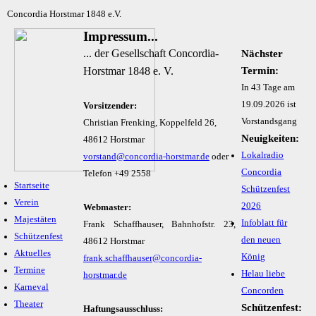
Concordia Horstmar 1848 e.V.
Impressum...
... der Gesellschaft Concordia-
Nächster
Horstmar 1848 e. V.
Termin:
In 43 Tage am
19.09.2026 ist
Vorsitzender:
Vorstandsgang
Christian Frenking, Koppelfeld 26,
Neuigkeiten:
48612 Horstmar
Lokalradio
vorstand@concordia-horstmar.de
oder
Concordia
Telefon +49 2558
Startseite
Schützenfest
Verein
2026
Webmaster:
Majestäten
Infoblatt für
Frank Schaffhauser, Bahnhofstr. 23,
Schützenfest
den neuen
48612 Horstmar
Aktuelles
König
frank.schaffhauser@concordia-
Termine
Helau liebe
horstmar.de
Karneval
Concorden
Theater
Schützenfest:
Haftungsausschluss: