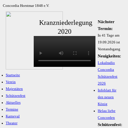
Concordia Horstmar 1848 e.V.
Kranzniederlegung
Nächster
Termin:
2020
In 41 Tage am
19.09.2026 ist
Vorstandsgang
Neuigkeiten:
Lokalradio
Concordia
Startseite
Schützenfest
Verein
2026
Majestäten
Infoblatt für
Schützenfest
den neuen
Aktuelles
König
Termine
Helau liebe
Karneval
Concorden
Theater
Schützenfest: