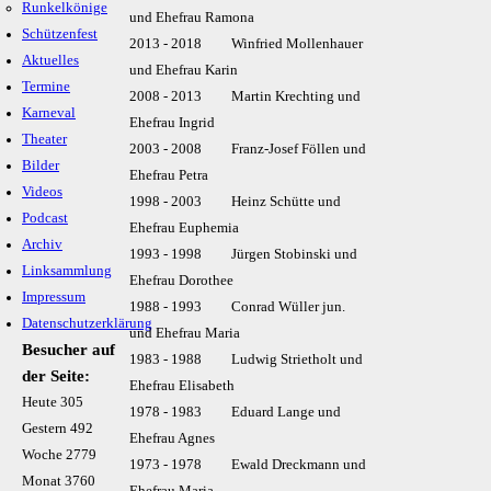
Runkelkönige
und Ehefrau Ramona
Schützenfest
2013 - 2018 Winfried Mollenhauer
Aktuelles
und Ehefrau Karin
Termine
2008 - 2013 Martin Krechting und
Karneval
Ehefrau Ingrid
Theater
2003 - 2008 Franz-Josef Föllen und
Bilder
Ehefrau Petra
Videos
1998 - 2003 Heinz Schütte und
Podcast
Ehefrau Euphemia
Archiv
1993 - 1998 Jürgen Stobinski und
Linksammlung
Ehefrau Dorothee
Impressum
1988 - 1993 Conrad Wüller jun.
Datenschutzerklärung
und Ehefrau Maria
Besucher auf
1983 - 1988 Ludwig Strietholt und
der Seite:
Ehefrau Elisabeth
Heute
305
1978 - 1983 Eduard Lange und
Gestern
492
Ehefrau Agnes
Woche
2779
1973 - 1978 Ewald Dreckmann und
Monat
3760
Ehefrau Maria