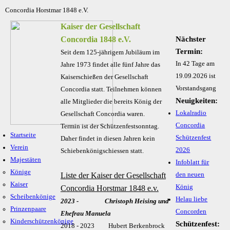
Concordia Horstmar 1848 e.V.
Kaiser der Gesellschaft
Concordia 1848 e.V.
Nächster
Termin:
Seit dem 125-jährigem Jubiläum im
In 42 Tage am
Jahre 1973 findet alle fünf Jahre das
19.09.2026 ist
Kaiserschießen der Gesellschaft
Vorstandsgang
Concordia statt. Teilnehmen können
Neuigkeiten:
alle Mitglieder die bereits König der
Lokalradio
Gesellschaft Concordia waren.
Concordia
Termin ist der Schützenfestsonntag.
Startseite
Schützenfest
Daher findet in diesen Jahren kein
Verein
2026
Schiebenkönigschiessen statt.
Majestäten
Infoblatt für
Könige
Liste der Kaiser der Gesellschaft
den neuen
Kaiser
König
Concordia Horstmar 1848 e.v.
Scheibenkönige
Helau liebe
2023 - Christoph Heising und
Prinzenpaare
Concorden
Ehefrau Manuela
Kinderschützenkönige
Schützenfest:
2018 - 2023 Hubert Berkenbrock