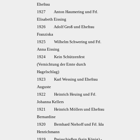
Ehefrau
1927 Anton Haumering und Frl.
Elisabeth Eissing
1926 Adolf Groß und Ehefrau
Franziska
1925 Wilhelm Schwering und Frl.
Anna Eissing
1924 Kein Schützenfest
(Vernichtung der Ernte durch
Hagelschlag)
1923 Karl Wessing und Ehefrau
Auguste
1922 Heinrich Heuing und Frl.
Johanna Kellers
1921 Heinrich Möllers und Ehefrau
Bernardine
1920 Bernhard Niehoff und Frl. Ida
Henrichmann
1919 Preisschießen (kein König) -