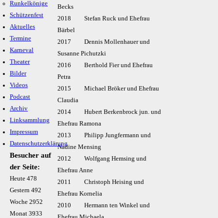
Runkelkönige
Becks
Schützenfest
2018 Stefan Ruck und Ehefrau
Aktuelles
Bärbel
Termine
2017 Dennis Mollenhauer und
Karneval
Susanne Pichutzki
Theater
2016 Berthold Fier und Ehefrau
Bilder
Petra
Videos
2015 Michael Bröker und Ehefrau
Podcast
Claudia
Archiv
2014 Hubert Berkenbrock jun. und
Linksammlung
Ehefrau Ramona
Impressum
2013 Philipp Jungfermann und
Datenschutzerklärung
Nadine Mensing
Besucher auf
2012 Wolfgang Hemsing und
der Seite:
Ehefrau Anne
Heute
478
2011 Christoph Heising und
Gestern
492
Ehefrau Kornelia
Woche
2952
2010 Hermann ten Winkel und
Monat
3933
Ehefrau Michaela