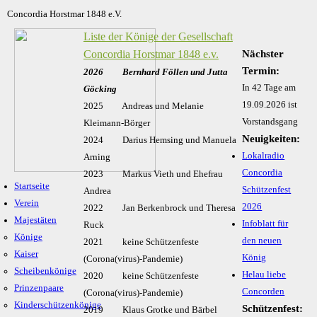
Concordia Horstmar 1848 e.V.
Liste der Könige der Gesellschaft
Concordia Horstmar 1848 e.v.
Nächster
Termin:
2026 Bernhard Föllen und Jutta
In 42 Tage am
Göcking
19.09.2026 ist
2025 Andreas und Melanie
Vorstandsgang
Kleimann-Börger
Neuigkeiten:
2024 Darius Hemsing und Manuela
Lokalradio
Arning
Concordia
2023 Markus Vieth und Ehefrau
Startseite
Schützenfest
Andrea
Verein
2026
2022 Jan Berkenbrock und Theresa
Majestäten
Infoblatt für
Ruck
Könige
den neuen
2021 keine Schützenfeste
Kaiser
König
(Corona(virus)-Pandemie)
Scheibenkönige
Helau liebe
2020 keine Schützenfeste
Prinzenpaare
Concorden
(Corona(virus)-Pandemie)
Kinderschützenkönige
Schützenfest:
2019 Klaus Grotke und Bärbel