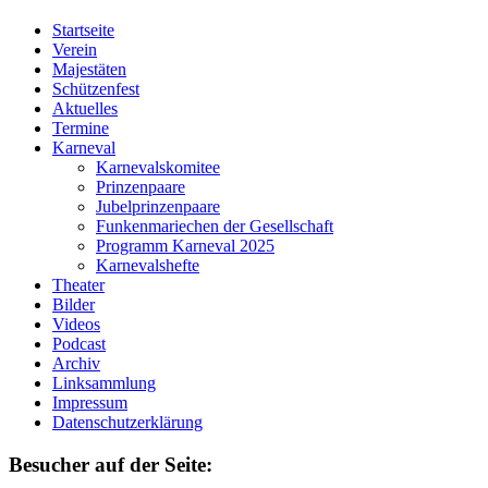
Startseite
Verein
Majestäten
Schützenfest
Aktuelles
Termine
Karneval
Karnevalskomitee
Prinzenpaare
Jubelprinzenpaare
Funkenmariechen der Gesellschaft
Programm Karneval 2025
Karnevalshefte
Theater
Bilder
Videos
Podcast
Archiv
Linksammlung
Impressum
Datenschutzerklärung
Besucher auf der Seite: