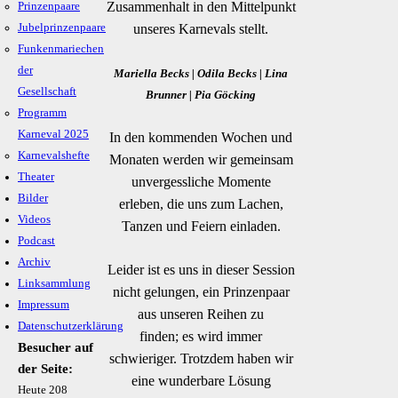
Zusammenhalt in den Mittelpunkt
Prinzenpaare
Jubelprinzenpaare
unseres Karnevals stellt.
Funkenmariechen
der
Mariella Becks | Odila Becks | Lina
Gesellschaft
Brunner | Pia Göcking
Programm
Karneval 2025
In den kommenden Wochen und
Karnevalshefte
Monaten werden wir gemeinsam
Theater
unvergessliche Momente
Bilder
erleben, die uns zum Lachen,
Videos
Tanzen und Feiern einladen.
Podcast
Archiv
Leider ist es uns in dieser Session
Linksammlung
nicht gelungen, ein Prinzenpaar
Impressum
aus unseren Reihen zu
Datenschutzerklärung
finden; es wird immer
Besucher auf
schwieriger. Trotzdem haben wir
der Seite:
eine wunderbare Lösung
Heute
208