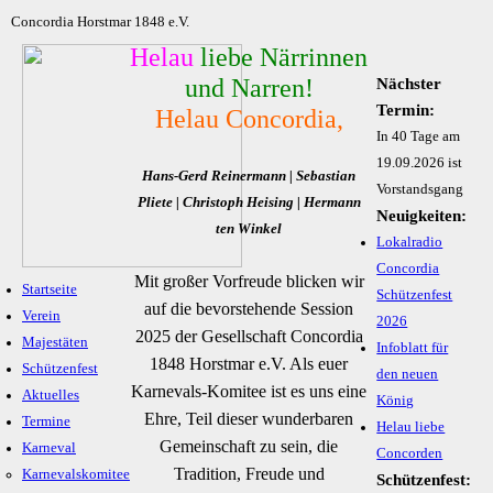
Concordia Horstmar 1848 e.V.
Helau
liebe Närrinnen
und Narren!
Nächster
Termin:
Helau Concordia,
In 40 Tage am
19.09.2026 ist
Hans-Gerd Reinermann | Sebastian
Vorstandsgang
Pliete | Christoph Heising | Hermann
Neuigkeiten:
ten Winkel
Lokalradio
Concordia
Mit großer Vorfreude blicken wir
Startseite
Schützenfest
auf die bevorstehende Session
Verein
2026
2025 der Gesellschaft Concordia
Majestäten
Infoblatt für
1848 Horstmar e.V. Als euer
Schützenfest
den neuen
Karnevals-Komitee ist es uns eine
Aktuelles
König
Ehre, Teil dieser wunderbaren
Termine
Helau liebe
Gemeinschaft zu sein, die
Karneval
Concorden
Tradition, Freude und
Karnevalskomitee
Schützenfest: