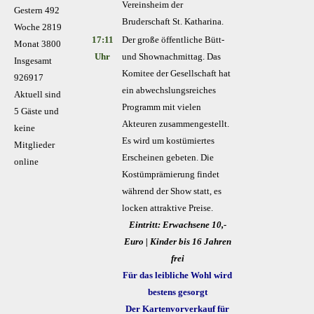
Vereinsheim der
Gestern
492
Bruderschaft St. Katharina.
Woche
2819
17:11
Der große öffentliche Bütt-
Monat
3800
Uhr
und Shownachmittag. Das
Insgesamt
Komitee der Gesellschaft hat
926917
ein abwechslungsreiches
Aktuell sind
Programm mit vielen
5 Gäste und
Akteuren zusammengestellt.
keine
Es wird um kostümiertes
Mitglieder
Erscheinen gebeten. Die
online
Kostümprämierung findet
während der Show statt, es
locken attraktive Preise.
Eintritt: Erwachsene 10,-
Euro | Kinder bis 16 Jahren
frei
Für das leibliche Wohl wird
bestens gesorgt
Der Kartenvorverkauf für