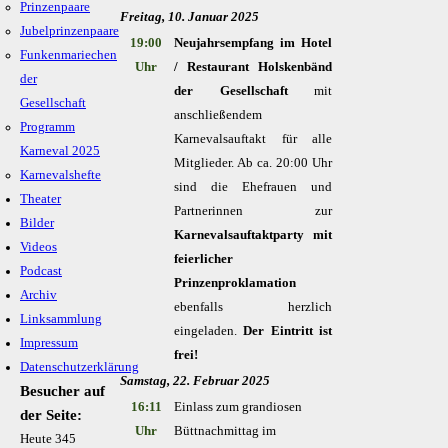
Prinzenpaare
Freitag, 10. Januar 2025
Jubelprinzenpaare
19:00
Neujahrsempfang im Hotel
Funkenmariechen
Uhr
/ Restaurant Holskenbänd
der
der Gesellschaft
mit
Gesellschaft
anschließendem
Programm
Karnevalsauftakt für alle
Karneval 2025
Mitglieder. Ab ca. 20:00 Uhr
Karnevalshefte
sind die Ehefrauen und
Theater
Partnerinnen zur
Bilder
Karnevalsauftaktparty mit
Videos
feierlicher
Podcast
Prinzenproklamation
Archiv
ebenfalls herzlich
Linksammlung
eingeladen.
Der Eintritt ist
Impressum
frei!
Datenschutzerklärung
Samstag, 22. Februar 2025
Besucher auf
16:11
Einlass zum grandiosen
der Seite:
Uhr
Büttnachmittag im
Heute
345